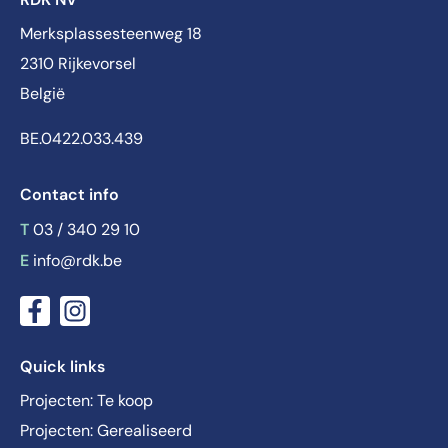
Merksplassesteenweg 18
2310 Rijkevorsel
België
BE.0422.033.439
Contact info
T
03 / 340 29 10
E
info@rdk.be
Quick links
Projecten: Te koop
Projecten: Gerealiseerd