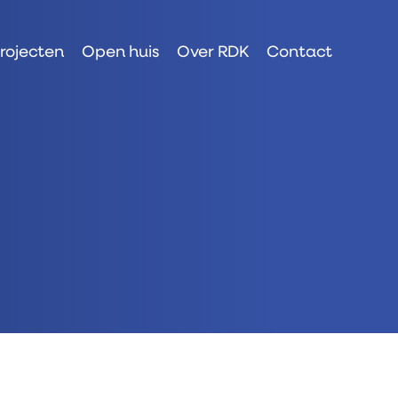
rojecten
Open huis
Over RDK
Contact