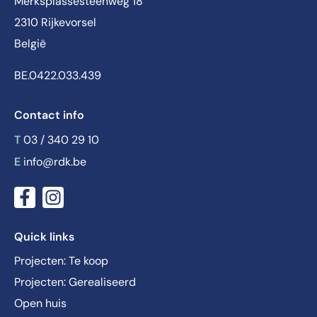
Merksplassesteenweg 18
2310 Rijkevorsel
België
BE.0422.033.439
Contact info
T
03 / 340 29 10
E
info@rdk.be
Quick links
Projecten: Te koop
Projecten: Gerealiseerd
Open huis