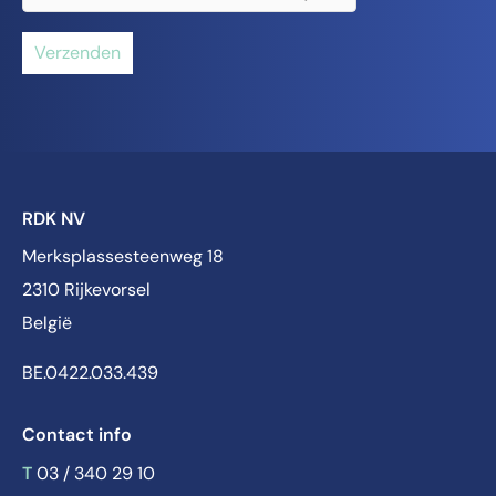
Verzenden
RDK NV
Merksplassesteenweg 18
2310 Rijkevorsel
België
BE.0422.033.439
Contact info
T
03 / 340 29 10