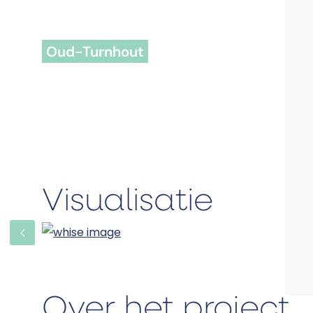
Iduna B02
Oud-Turnhout
Visualisatie
Over het project