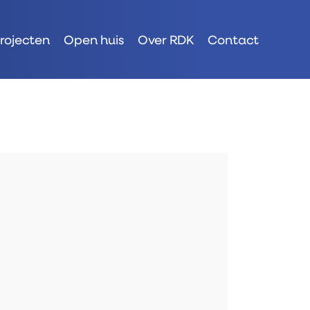
rojecten
Open huis
Over RDK
Contact