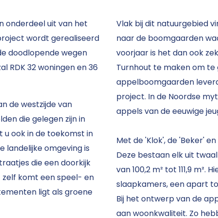
n onderdeel uit van het
Vlak bij dit natuurgebied v
project wordt gerealiseerd
naar de boomgaarden waar
n de doodlopende wegen
voorjaar is het dan ook z
zal RDK 32 woningen en 36
Turnhout te maken om te 
appelboomgaarden leverde
project. In de Noordse my
aan de westzijde van
appels van de eeuwige jeu
den die gelegen zijn in
 u ook in de toekomst in
Met de 'Klok', de 'Beker' en
 landelijke omgeving is
Deze bestaan elk uit twaa
raatjes die een doorkijk
van 100,2 m² tot 111,9 m². 
 zelf komt een speel- en
slaapkamers, een apart to
ementen ligt als groene
Bij het ontwerp van de a
aan woonkwaliteit. Zo heb