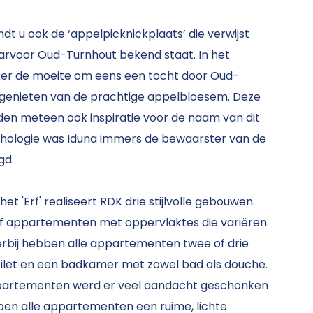
indt u ook de ‘appelpicknickplaats’ die verwijst
voor Oud-Turnhout bekend staat. In het
eker de moeite om eens een tocht door Oud-
genieten van de prachtige appelbloesem. Deze
n meteen ook inspiratie voor de naam van dit
thologie was Iduna immers de bewaarster van de
gd.
 het 'Erf' realiseert RDK drie stijlvolle gebouwen.
lf appartementen met oppervlaktes die variëren
Hierbij hebben alle appartementen twee of drie
ilet en een badkamer met zowel bad als douche.
ppartementen werd er veel aandacht geschonken
ben alle appartementen een ruime, lichte