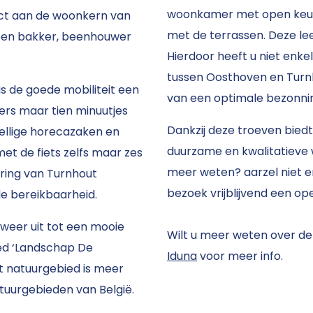
woonkamer met open keuken
ject aan de woonkern van
met de terrassen. Deze lee
s een bakker, beenhouwer
Hierdoor heeft u niet enke
tussen Oosthoven en Turnh
is de goede mobiliteit een
van een optimale bezonni
mers maar tien minuutjes
Dankzij deze troeven bied
zellige horecazaken en
duurzame en kwalitatieve 
et de fiets zelfs maar zes
meer weten? aarzel niet e
 ring van Turnhout
bezoek vrijblijvend een ope
e bereikbaarheid.
weer uit tot een mooie
Wilt u meer weten over de 
ied ‘Landschap De
Iduna
voor meer info.
it natuurgebied is meer
tuurgebieden van België.