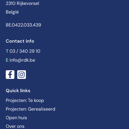
2310 Rijkevorsel
België
BE.0422.033.439
Contact info
T
03 / 340 29 10
E
info@rdk.be
Quick links
Projecten: Te koop
Projecten: Gerealiseerd
Open huis
Over ons