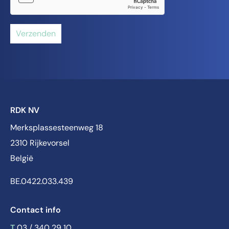
Verzenden
RDK NV
Merksplassesteenweg 18
2310 Rijkevorsel
België
BE.0422.033.439
Contact info
T
03 / 340 29 10