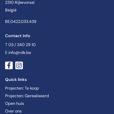
2310 Rijkevorsel
België
BE.0422.033.439
Contact info
T
03 / 340 29 10
E
info@rdk.be
Quick links
Projecten: Te koop
Projecten: Gerealiseerd
Open huis
Over ons