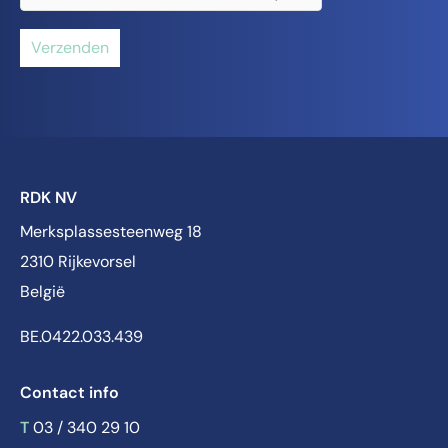
Verzenden
RDK NV
Merksplassesteenweg 18
2310 Rijkevorsel
België
BE.0422.033.439
Contact info
T
03 / 340 29 10