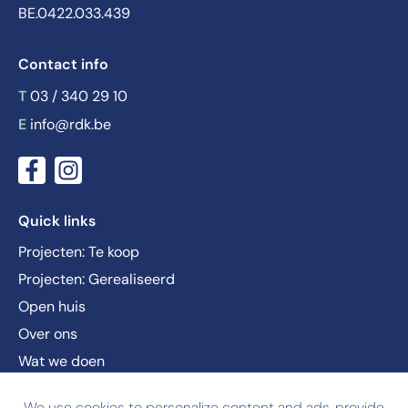
BE.0422.033.439
Contact info
T
03 / 340 29 10
E
info@rdk.be
Quick links
Projecten: Te koop
Projecten: Gerealiseerd
Open huis
Over ons
Wat we doen
Nieuws
We use cookies to personalize content and ads, provide