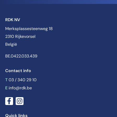
RDK NV
Merksplassesteenweg 18
2310 Rijkevorsel
België
BE.0422.033.439
Contact info
T
03 / 340 29 10
E
info@rdk.be
Quick links