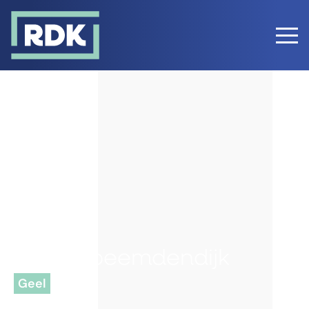
Geel -
Molderbeemdendijk
Geel