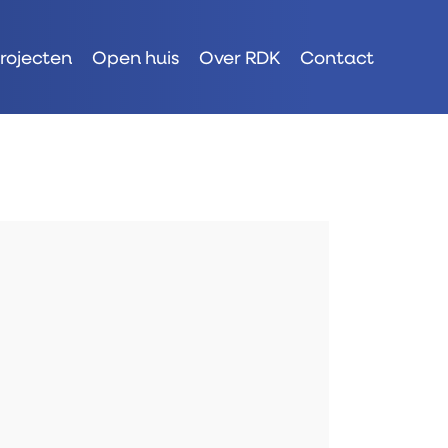
rojecten
Open huis
Over RDK
Contact