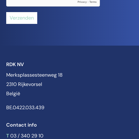
Verzenden
RDK NV
Merksplassesteenweg 18
2310 Rijkevorsel
België
BE.0422.033.439
Contact info
T
03 / 340 29 10